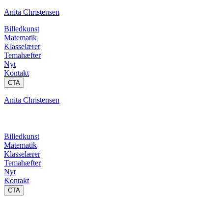
Anita Christensen
Billedkunst
Matematik
Klasselærer
Temahæfter
Nyt
Kontakt
CTA
Anita Christensen
Billedkunst
Matematik
Klasselærer
Temahæfter
Nyt
Kontakt
CTA
Undervisningsforlob.dk