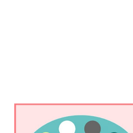
af Anita Christensen
Her kan du finde forskellige materialer til klasselæreren samt fagene
matematik og billedkunst. Hjemmesiden indeholder forskellige
hæfter, illustrationer og kopiark, der kan bruges til undervisning eller
som ekstra hjemmetræning / inspiration. Jeg udvikler løbende på stil
og indhold. Har du rettelser eller gode forslag, så skriv endelig til
mig.
Du kan følge siden på Instagram under navnet
@undervisningsforlob.dk
for at få information om de nyeste
materialer m.m.
Materialet er beskyttet af lov om ophavsret og kan kopieres i
henhold til gældende Copydan Tekst og Node aftaler.
© Alle rettigheder til opgaver, tekster og illustrationer samt ikoner
ejes af Anita Christensen.​​