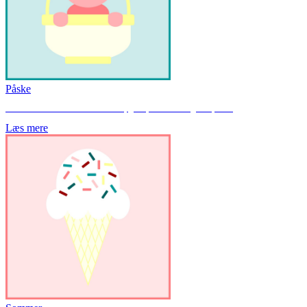
Påske
Her finder du hæfter med blandede opgaver, som kan bruges til påske.
Læs mere