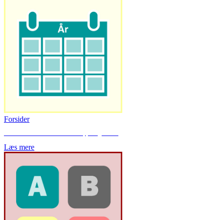
Forsider
Her finder du forsider til f.eks. mapper og hæfter.
Læs mere