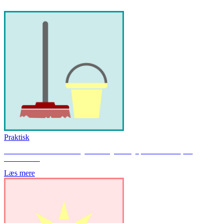
Praktisk
Her finder du materialer til at bruge til temadage eller uger, forældresamarbejde og
forældremøder.
Læs mere