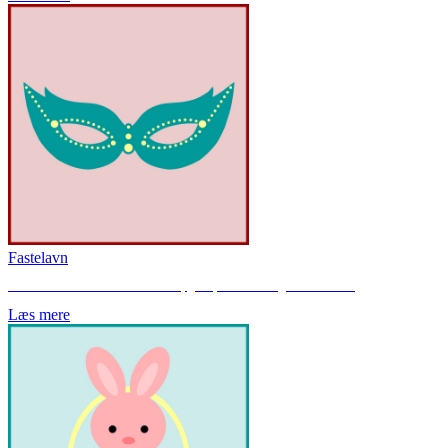
Fastelavn
Her finder du hæfter med blandede opgaver, som kan bruges til fastelavn.
Læs mere