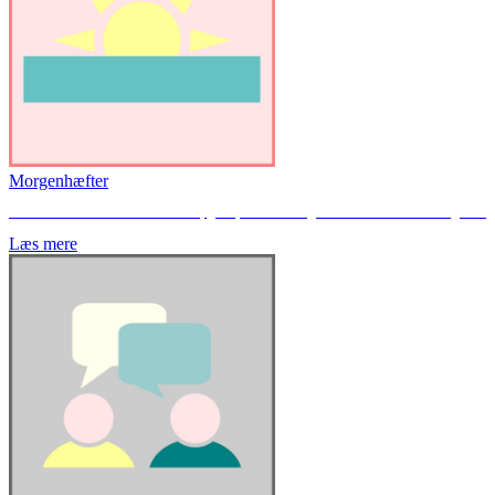
Morgenhæfter
Her finder du hæfter med blandede opgaver, som kan bruges til en stille start om morgenen.
Læs mere