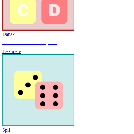
Dansk
Her finder du bl.a. Mandala bogstaver.
Læs mere
Spil