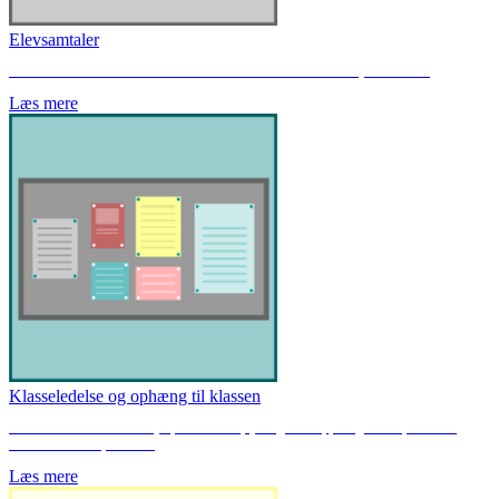
Elevsamtaler
Her finder du samtaleark til elevsamtaler / trivselssamtaler / skole-hjem-samtaler.
Læs mere
Klasseledelse og ophæng til klassen
Her finder du diverse små hjælpemidler fx optjeningsskema, piktogrammer, evaluering,
skema skabeloner, stillekort
Læs mere