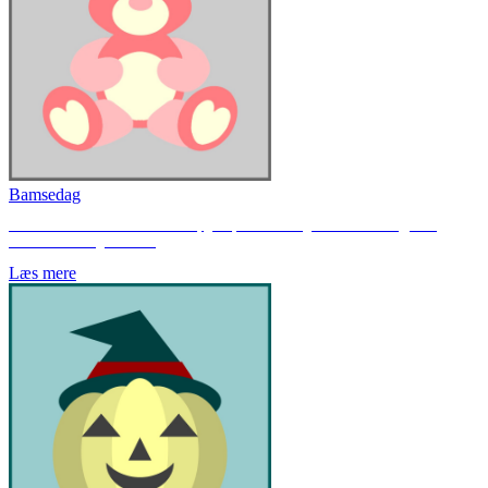
Bamsedag
Her finder du hæfter med blandede opgaver, som kan bruges til en Bamsedag, hvor
eleverne medbringer bamser.
Læs mere