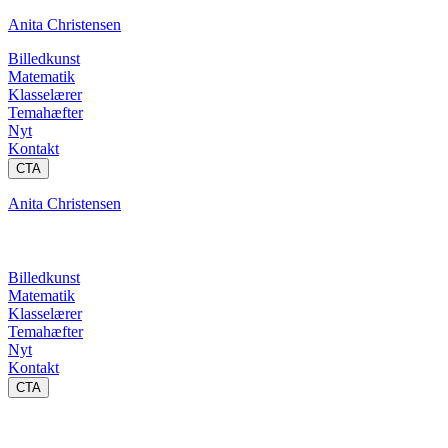
Anita Christensen
Billedkunst
Matematik
Klasselærer
Temahæfter
Nyt
Kontakt
CTA
Anita Christensen
Billedkunst
Matematik
Klasselærer
Temahæfter
Nyt
Kontakt
CTA
Figurer og geometriske begreber