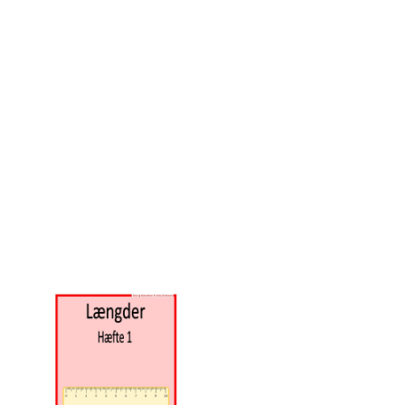
Denne mappe indeholder hæfter med færdighedsopgaver indenfor
emnet længdemåling med lineal. Alle opgavesamlingerne indeholder
12 sider og kan derfor kopieres som et hæfte i A4. Husk at udskrive
hæftet i 100%, da der er opgaver, hvor eleverne skal måle med
lineal. Hæfterne stiger i sværhedsgrad og kan derfor med fordel
differentieres, så elever i samme klasse arbejder med forskellige
hæfter, alt efter deres niveau. Hæfterne om længder arbejder bl.a.
med: - Begreber: Mål, lineal, højest, lavest, størst, mindst, flest,
færrest, lang, kort, linjer, mm, cm, firkant, trekant, rektangel,
femkant, decimaltal, omkreds og omskriv. - Opgaver: At tegne lige
linjer med lineal, måle med centicubes, måle med lineal (cm og mm),
tegne linjer med givet mål, gæt og mål med lineal, mål sammensatte
linjer, mål omkredsen, omskriv mellem mm og cm. Målgruppe: 0.-2.
klasse. Elever der starter på emnet længdemåling med lineal eller
skal have det genopfrisket.